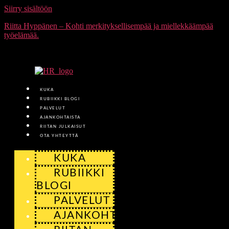
Siirry sisältöön
Riitta Hyppänen – Kohti merkityksellisempää ja miellekkäämpää
työelämää.
KUKA
RUBIIKKI BLOGI
PALVELUT
AJANKOHTAISTA
RIITAN JULKAISUT
OTA YHTEYTTÄ
KUKA
RUBIIKKI
BLOGI
PALVELUT
AJANKOHTAISTA