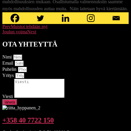
mahdollisuuksien mukaan. Osallistumalla valmennuksiin saamme
myös mahdollisuuden auttaa muita. Näin laitetaan hyvä kiertämään.
Prev
Muistot tehdään nyt
Joulun voima
Next
OTA YHTEYTTÄ
Nimi
Email
Puhelin
Yritys
Viesti
lähetä
+358 40 7722 150