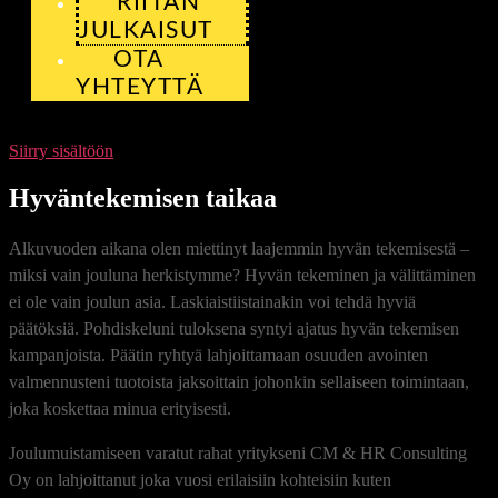
RIITAN
JULKAISUT
OTA
YHTEYTTÄ
Siirry sisältöön
Hyväntekemisen taikaa
Alkuvuoden aikana olen miettinyt laajemmin hyvän tekemisestä –
miksi vain jouluna herkistymme? Hyvän tekeminen ja välittäminen
ei ole vain joulun asia. Laskiaistiistainakin voi tehdä hyviä
päätöksiä. Pohdiskeluni tuloksena syntyi ajatus hyvän tekemisen
kampanjoista. Päätin ryhtyä lahjoittamaan osuuden avointen
valmennusteni tuotoista jaksoittain johonkin sellaiseen toimintaan,
joka koskettaa minua erityisesti.
Joulumuistamiseen varatut rahat yritykseni CM & HR Consulting
Oy on lahjoittanut joka vuosi erilaisiin kohteisiin kuten