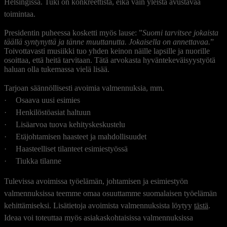
Helsingissä. Tuki on konkreettista, eikä vain yleistä avustavaa
toimintaa.
Presidentin puheessa kosketti myös lause: ”
Suomi tarvitsee jokaista
täällä syntynyttä ja tänne muuttanutta. Jokaisella on annettavaa.
”
Toivottavasti musiikki tuo yhden keinon näille lapsille ja nuorille
osoittaa, että heitä tarvitaan. Tätä arvokasta hyväntekeväisyystyötä
haluan olla tukemassa vielä lisää.
Tarjoan säännöllisesti avoimia valmennuksia, mm.
·
Osaava uusi esimies
·
Henkilöstöasiat haltuun
·
Lisäarvoa tuova kehityskeskustelu
·
Etäjohtamisen haasteet ja mahdollisuudet
·
Haasteelliset tilanteet esimiestyössä
·
Tiukka tilanne
Tulevissa avoimissa työelämän, johtamisen ja esimiestyön
valmennuksissa teemme omaa osuuttamme suomalaisen työelämän
kehittämiseksi. Lisätietoja avoimista valmennuksista löytyy
tästä
.
Ideaa voi toteuttaa myös asiakaskohtaisissa valmennuksissa