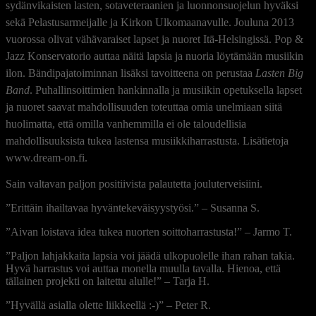
sydänvikaisten lasten, sotaveteraanien ja luonnonsuojelun hyväksi
sekä Pelastusarmeijalle ja Kirkon Ulkomaanavulle. Jouluna 2013
vuorossa olivat vähävaraiset lapset ja nuoret Itä-Helsingissä. Pop &
Jazz Konservatorio auttaa näitä lapsia ja nuoria löytämään musiikin
ilon. Bändipajatoiminnan lisäksi tavoitteena on perustaa
Lasten Big
Band
. Puhallinsoittimien hankinnalla ja musiikin opetuksella lapset
ja nuoret saavat mahdollisuuden toteuttaa omia unelmiaan siitä
huolimatta, että omilla vanhemmilla ei ole taloudellisia
mahdollisuuksista tukea lastensa musiikkiharrastusta. Lisätietoja
www.dream-on.fi.
Sain valtavan paljon positiivista palautetta jouluterveisiini.
”Erittäin ihailtavaa hyväntekeväisyystyösi.” – Susanna S.
”Aivan loistava idea tukea nuorten soittoharrastusta!” – Jarmo T.
”Paljon lahjakkaita lapsia voi jäädä ulkopuolelle ihan rahan takia.
Hyvä harrastus voi auttaa monella muulla tavalla. Hienoa, että
tällainen projekti on laitettu alulle!” – Tarja H.
”Hyvällä asialla olette liikkeellä :-)” – Peter R.