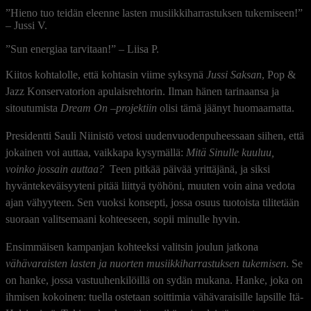
”Hieno tuo teidän eleenne lasten musiikkiharrastuksen tukemiseen!”
– Jussi V.
”Sun energiaa tarvitaan!” – Liisa P.
Kiitos kohtalolle, että kohtasin viime syksynä
Jussi Saksan
, Pop &
Jazz Konservatorion apulaisrehtorin. Ilman hänen tarinaansa ja
sitoutumista
Dream On –projektiin
olisi tämä jäänyt huomaamatta.
Presidentti Sauli Niinistö vetosi uudenvuodenpuheessaan siihen, että
jokainen voi auttaa, vaikkapa kysymällä:
Mitä Sinulle kuuluu,
voinko jossain auttaa?
Teen pitkää päivää yrittäjänä, ja siksi
hyväntekeväisyyteni pitää liittyä työhöni, muuten voin aina vedota
ajan vähyyteen. Sen vuoksi konsepti, jossa osuus tuotoista tilitetään
suoraan valitsemaani kohteeseen, sopii minulle hyvin.
Ensimmäisen kampanjan kohteeksi valitsin joulun jatkona
vähävaraisten lasten ja nuorten musiikkiharrastuksen tukemisen
. Se
on hanke, jossa vastuuhenkilöillä on sydän mukana. Hanke, joka on
ihmisen kokoinen: tuella ostetaan soittimia vähävaraisille lapsille Itä-