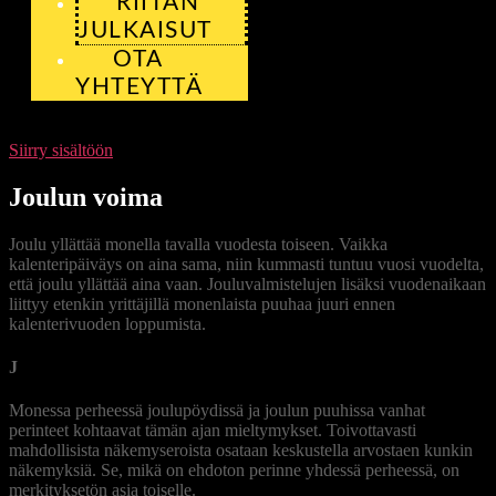
RIITAN
JULKAISUT
OTA
YHTEYTTÄ
Siirry sisältöön
Joulun voima
Joulu yllättää monella tavalla vuodesta toiseen. Vaikka
kalenteripäiväys on aina sama, niin kummasti tuntuu vuosi vuodelta,
että joulu yllättää aina vaan. Jouluvalmistelujen lisäksi vuodenaikaan
liittyy etenkin yrittäjillä monenlaista puuhaa juuri ennen
kalenterivuoden loppumista.
J
oulu on sekoitus perinnettä ja yllätyksiäkin
Monessa perheessä joulupöydissä ja joulun puuhissa vanhat
perinteet kohtaavat tämän ajan mieltymykset. Toivottavasti
mahdollisista näkemyseroista osataan keskustella arvostaen kunkin
näkemyksiä. Se, mikä on ehdoton perinne yhdessä perheessä, on
merkityksetön asia toiselle.