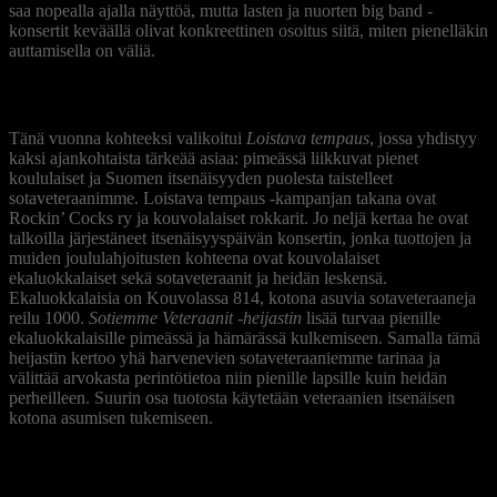
saa nopealla ajalla näyttöä, mutta lasten ja nuorten big band -
konsertit keväällä olivat konkreettinen osoitus siitä, miten pienelläkin
auttamisella on väliä.
Loistava tempaus hyvällä asialla
Tänä vuonna kohteeksi valikoitui
Loistava tempaus
, jossa yhdistyy
kaksi ajankohtaista tärkeää asiaa: pimeässä liikkuvat pienet
koululaiset ja Suomen itsenäisyyden puolesta taistelleet
sotaveteraanimme. Loistava tempaus -kampanjan takana ovat
Rockin’ Cocks ry ja kouvolalaiset rokkarit. Jo neljä kertaa he ovat
talkoilla järjestäneet itsenäisyyspäivän konsertin, jonka tuottojen ja
muiden joululahjoitusten kohteena ovat kouvolalaiset
ekaluokkalaiset sekä sotaveteraanit ja heidän leskensä.
Ekaluokkalaisia on Kouvolassa 814, kotona asuvia sotaveteraaneja
reilu 1000.
Sotiemme Veteraanit -heijastin
lisää turvaa pienille
ekaluokkalaisille pimeässä ja hämärässä kulkemiseen. Samalla tämä
heijastin kertoo yhä harvenevien sotaveteraaniemme tarinaa ja
välittää arvokasta perintötietoa niin pienille lapsille kuin heidän
perheilleen. Suurin osa tuotosta käytetään veteraanien itsenäisen
kotona asumisen tukemiseen.
Anna joulun voiman vaikuttaa