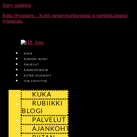
Siirry sisältöön
Riitta Hyppänen – Kohti merkityksellisempää ja miellekkäämpää
työelämää.
KUKA
RUBIIKKI BLOGI
PALVELUT
AJANKOHTAISTA
RIITAN JULKAISUT
OTA YHTEYTTÄ
KUKA
RUBIIKKI
BLOGI
PALVELUT
AJANKOHTAISTA