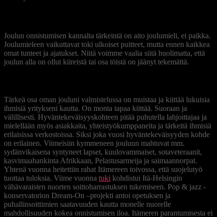
Joulua voi viettää monin tavoin erilaisissa paikoissa
Joulun onnistumisen kannalta tärkeintä on aito joulumieli, ei paikka.
Joulumieleen vaikuttavat toki ulkoiset puitteet, mutta ennen kaikkea
omat tunteet ja ajatukset. Niitä voimme vaalia siitä huolimatta, että
joulun alla on ollut kiireistä tai osa töistä on jäänyt tekemättä.
Joulu on hyvän mielen jakamisen juhlaa
Tärkeä osa oman jouluni valmistelussa on muistaa ja kiittää lukuisia
ihmisiä yritykseni kautta. On monta tapaa kiittää. Suoraan ja
välillisesti. Hyväntekeväisyyskohteen pitää puhutella lahjoittajaa ja
mielellään myös asiakkaita, yhteistyökumppaneita ja tärkeitä ihmisiä
erilaisissa verkostoissa. Siksi joka vuosi hyväntekeväisyyden kohde
on erilainen. Viimeisiin kymmeneen jouluun mahtuvat mm.
sydänvikaisena syntyneet lapset, kuulovammaiset, sotaveteraanit,
kasvimaahankinta Afrikkaan, Pelastusarmeija ja saimaannorpat.
Yhtenä vuonna heitettiin rahat Itämereen toivossa, että suojelutyö
tuottaa tuloksia. Viime vuonna
tuki
kohdistui Itä-Helsingin
vähävaraisten nuorten soittoharrastuksen tukemiseen. Pop & jazz -
konservatorion Dream-On –projekti antoi opetuksen ja
puhallinsoittimien saatavuuden kautta monelle nuorelle
mahdollisuuden kokea onnistumisen iloa. Itämeren parantumisesta ei