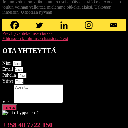
Joulun voima on vaikuttanut jo useita päiviä ja viikkoja. Annetaan
joulun voiman valloittaa mielemme pitkäksi ajaksi. Uskotaan
ihmeisiin. Uskotaan hyvään.
Prev
Hyväntekemisen taikaa
Yhteisöön kuulumisen haasteita
Next
OTA YHTEYTTÄ
Nimi
Email
Puhelin
Yritys
Viesti
lähetä
+358 40 7722 150