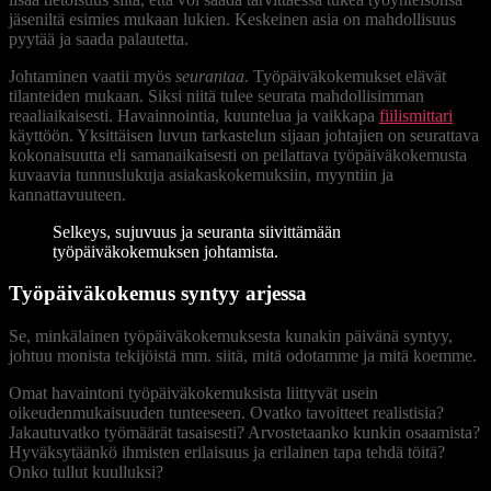
jäseniltä esimies mukaan lukien. Keskeinen asia on mahdollisuus
pyytää ja saada palautetta.
Johtaminen vaatii myös
seurantaa
. Työpäiväkokemukset elävät
tilanteiden mukaan. Siksi niitä tulee seurata mahdollisimman
reaaliaikaisesti. Havainnointia, kuuntelua ja vaikkapa
fiilismittari
käyttöön. Yksittäisen luvun tarkastelun sijaan johtajien on seurattava
kokonaisuutta eli samanaikaisesti on peilattava työpäiväkokemusta
kuvaavia tunnuslukuja asiakaskokemuksiin, myyntiin ja
kannattavuuteen.
Selkeys, sujuvuus ja seuranta siivittämään
työpäiväkokemuksen johtamista.
Työpäiväkokemus syntyy arjessa
Se, minkälainen työpäiväkokemuksesta kunakin päivänä syntyy,
johtuu monista tekijöistä mm. siitä, mitä odotamme ja mitä koemme.
Omat havaintoni työpäiväkokemuksista liittyvät usein
oikeudenmukaisuuden tunteeseen. Ovatko tavoitteet realistisia?
Jakautuvatko työmäärät tasaisesti? Arvostetaanko kunkin osaamista?
Hyväksytäänkö ihmisten erilaisuus ja erilainen tapa tehdä töitä?
Onko tullut kuulluksi?