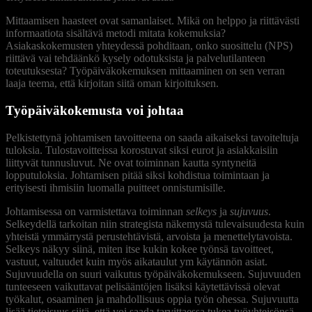
Mittaamisen haasteet ovat samanlaiset. Mikä on helppo ja riittävästi
informaatiota sisältävä metodi mitata kokemuksia?
Asiakaskokemusten yhteydessä pohditaan, onko suosittelu (NPS)
riittävä vai tehdäänkö kysely odotuksista ja palvelutilanteen
toteutuksesta? Työpäiväkokemuksen mittaaminen on sen verran
laaja teema, että kirjoitan siitä oman kirjoituksen.
Työpäiväkokemusta voi johtaa
Pelkistettynä johtamisen tavoitteena on saada aikaiseksi tavoiteltuja
tuloksia. Tulostavoitteissa korostuvat siksi eurot ja asiakkaisiin
liittyvät tunnusluvut. Ne ovat toiminnan kautta syntyneitä
lopputuloksia. Johtamisen pitää siksi kohdistua toimintaan ja
erityisesti ihmisiin luomalla puitteet onnistumisille.
Johtamisessa on varmistettava toiminnan
selkeys
ja
sujuvuus
.
Selkeydellä tarkoitan niin strategista näkemystä tulevaisuudesta kuin
yhteistä ymmärrystä perustehtävistä, arvoista ja menettelytavoista.
Selkeys näkyy siinä, miten itse kukin kokee työnsä tavoitteet,
vastuut, valtuudet kuin myös aikataulut ym käytännön asiat.
Sujuvuudella on suuri vaikutus työpäiväkokemukseen. Sujuvuuden
tunteeseen vaikuttavat pelisääntöjen lisäksi käytettävissä olevat
työkalut, osaaminen ja mahdollisuus oppia työn ohessa. Sujuvuutta
lisää tietoisuus siitä, että voi saada tarvittaessa tukea työyhteisönsä