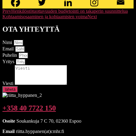
Prev
Henkilöstötuottavuuden budjetointi on takaperin suunnittelua
Kohtaamisosaaminen ja kohtaamisten voima
Next
OTA YHTEYTTÄ
Nimi
Email
Puhelin
Yritys
Viesti
lähetä
+358 40 7722 150
Osoite
Soukankuja 7 C 70, 02360 Espoo
Email
riitta.hyppanen(at)cmhr.fi