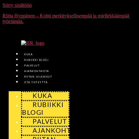
Siirry sisältöön
Riitta Hyppänen – Kohti merkityksellisempää ja miellekkäämpää
työelämää.
KUKA
RUBIIKKI BLOGI
PALVELUT
AJANKOHTAISTA
RIITAN JULKAISUT
OTA YHTEYTTÄ
KUKA
RUBIIKKI
BLOGI
PALVELUT
AJANKOHTAISTA