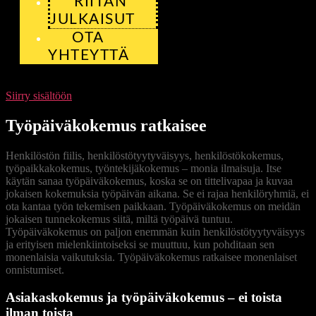
RIITAN
JULKAISUT
OTA
YHTEYTTÄ
Siirry sisältöön
Työpäiväkokemus ratkaisee
Henkilöstön fiilis, henkilöstötyytyväisyys, henkilöstökokemus,
työpaikkakokemus, työntekijäkokemus – monia ilmaisuja. Itse
käytän sanaa työpäiväkokemus, koska se on tittelivapaa ja kuvaa
jokaisen kokemuksia työpäivän aikana. Se ei rajaa henkilöryhmiä, ei
ota kantaa työn tekemisen paikkaan. Työpäiväkokemus on meidän
jokaisen tunnekokemus siitä, miltä työpäivä tuntuu.
Työpäiväkokemus on paljon enemmän kuin henkilöstötyytyväisyys
ja erityisen mielenkiintoiseksi se muuttuu, kun pohditaan sen
monenlaisia vaikutuksia. Työpäiväkokemus ratkaisee monenlaiset
onnistumiset.
Asiakaskokemus ja työpäiväkokemus – ei toista
ilman toista