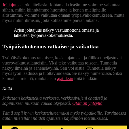
Johtajuus
ei ole titteliasia. Johtamalla itseämme voimme vaikuttaa
siihen, mihin kiinnitämme huomiota ja kenen mielipiteille
altistumme. Voimme vaikuttaa omaan työpäiväkokemukseen, mutta
myös niihin ihmisiin, joita kohtaamme päivän aikana.
Arjen johtajuus näkyy vastuunottona omasta ja
läheisten työpäiväkokemuksesta.
Työpäiväkokemus ratkaisee ja vaikuttaa
Työpäiväkokemus ratkaisee, koska ajatukset ja fiilikset heijastuvat
vuorovaikutustilanteisiin. Yksi teko vaikuttaa toiseen. Tunnetila
näkyy ilmeinä ja äänensävyinä. Sen voi aistia. Tunnetila näkyy
myös työn laadussa ja tuottavuudessa. Se näkyy numeroissa. Siksi
kannattaa miettiä, minkälaisin
ajatuksin
töitä tehdään.
Riitta
Jatketaan keskustelua verkossa, verkkosivujeni chatissä ja
sopimuksen mukaan vaikka Skypessä.
Otathan yhteyttä
.
Tämä sopii hyvin keskusteluteemaksi myös työpaikoille. Tarvittaessa
autan mielelläni näiden ajatusten käytännön toteutuksissa.