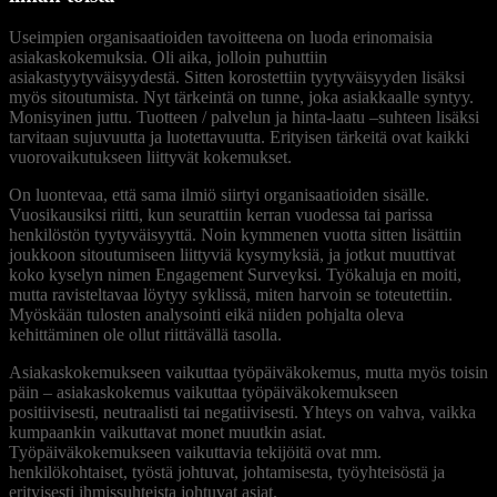
Useimpien organisaatioiden tavoitteena on luoda erinomaisia
asiakaskokemuksia. Oli aika, jolloin puhuttiin
asiakastyytyväisyydestä. Sitten korostettiin tyytyväisyyden lisäksi
myös sitoutumista. Nyt tärkeintä on tunne, joka asiakkaalle syntyy.
Monisyinen juttu. Tuotteen / palvelun ja hinta-laatu –suhteen lisäksi
tarvitaan sujuvuutta ja luotettavuutta. Erityisen tärkeitä ovat kaikki
vuorovaikutukseen liittyvät kokemukset.
On luontevaa, että sama ilmiö siirtyi organisaatioiden sisälle.
Vuosikausiksi riitti, kun seurattiin kerran vuodessa tai parissa
henkilöstön tyytyväisyyttä. Noin kymmenen vuotta sitten lisättiin
joukkoon sitoutumiseen liittyviä kysymyksiä, ja jotkut muuttivat
koko kyselyn nimen Engagement Surveyksi. Työkaluja en moiti,
mutta ravisteltavaa löytyy syklissä, miten harvoin se toteutettiin.
Myöskään tulosten analysointi eikä niiden pohjalta oleva
kehittäminen ole ollut riittävällä tasolla.
Asiakaskokemukseen vaikuttaa työpäiväkokemus, mutta myös toisin
päin – asiakaskokemus vaikuttaa työpäiväkokemukseen
positiivisesti, neutraalisti tai negatiivisesti. Yhteys on vahva, vaikka
kumpaankin vaikuttavat monet muutkin asiat.
Työpäiväkokemukseen vaikuttavia tekijöitä ovat mm.
henkilökohtaiset, työstä johtuvat, johtamisesta, työyhteisöstä ja
erityisesti ihmissuhteista johtuvat asiat.